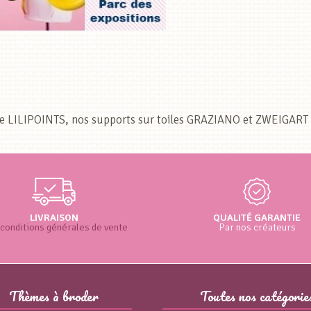
ie LILIPOINTS, nos supports sur toiles GRAZIANO et ZWEIGART (t
LIVRAISON
QUALITÉ GARANTIE
conditions générales de vente
Par nos créateurs
Thèmes à broder
Toutes nos catégorie