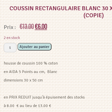
COUSSIN RECTANGULAIRE BLANC 30 X 
(COPIE)
Le
Le
€
13.00
€
6.00
prix
prix
2 en stock
initial
actuel
quantité
Ajouter au panier
de
était :
est :
Coussin
housse de coussin 100 % coton
rectangulaire
€13.00.
€6.00.
blanc
en AIDA 5 Points au cm, Blanc
30
dimensions 30 x 50 cm
x
50
(housse)
en PRIX REDUIT jusqu’à épuisement des stocks
aida
5
à 8.00 € au lieu de 13.00 €
pts