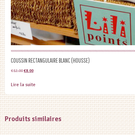
COUSSIN RECTANGULAIRE BLANC (HOUSSE)
Le
Le
€
12.00
€
8.00
prix
prix
Lire la suite
initial
actuel
était :
est :
€12.00.
€8.00.
Produits similaires