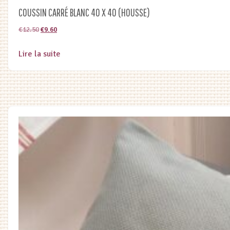
COUSSIN CARRÉ BLANC 40 X 40 (HOUSSE)
Le
Le
€
12.50
€
9.60
prix
prix
Lire la suite
initial
actuel
était :
est :
€12.50.
€9.60.