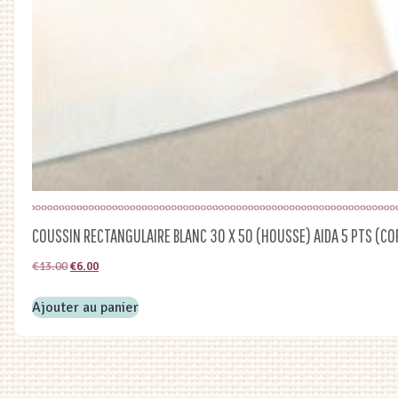
COUSSIN RECTANGULAIRE BLANC 30 X 50 (HOUSSE) AIDA 5 PTS (CO
Le
Le
€
13.00
€
6.00
prix
prix
Ajouter au panier
initial
actuel
était :
est :
€13.00.
€6.00.