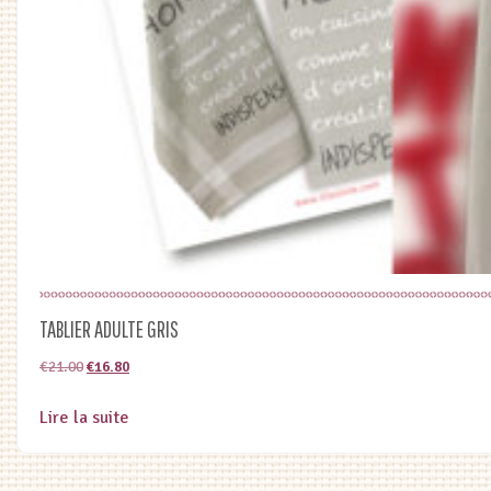
TABLIER ADULTE GRIS
Le
Le
€
21.00
€
16.80
prix
prix
Lire la suite
initial
actuel
était :
est :
€21.00.
€16.80.