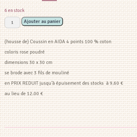
prix
prix
6 en stock
initial
actuel
quantité
Ajouter au panier
de
était :
est :
Coussin
(housse de) Coussin en AIDA 4 points 100 % coton
rose
€12.00.
€6.00.
poudré
coloris rose poudré
30
dimensions 30 x 30 cm
x
30
se brode avec 3 fils de mouliné
(housse)
en PRIX REDUIT jusqu’à épuisement des stocks à 9.60 €
au lieu de 12.00 €