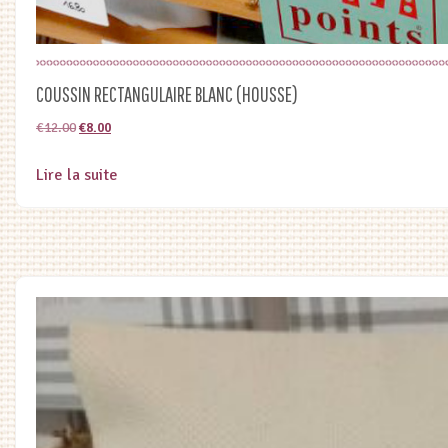
COUSSIN RECTANGULAIRE BLANC (HOUSSE)
Le
Le
€
12.00
€
8.00
prix
prix
Lire la suite
initial
actuel
était :
est :
€12.00.
€8.00.