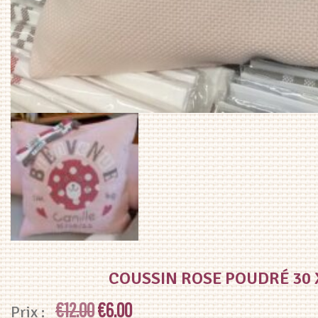
COUSSIN ROSE POUDRÉ 30 
Le
Le
€
12.00
€
6.00