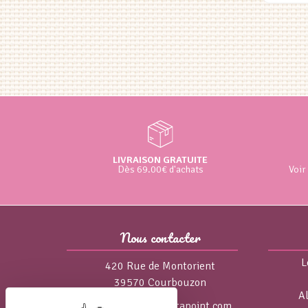
LIVRAISON GRATUITE
Dès 69.00€ d'achats
Voir
Nous contacter
L
420 Rue de Montorient
39570 Courbouzon
A
isa@broderie-pointapoint.com