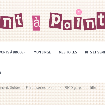
PORTS À BRODER
MON LINGE
MES TOILES
KITS ET SEMI
S
ent, Soldes et Fin de séries
> semi-kit RICO garçon et fille