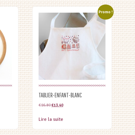
Promo !
TABLIER-ENFANT-BLANC
Le
Le
€
16.80
€
13.40
prix
prix
Lire la suite
initial
actuel
était :
est :
€16.80.
€13.40.