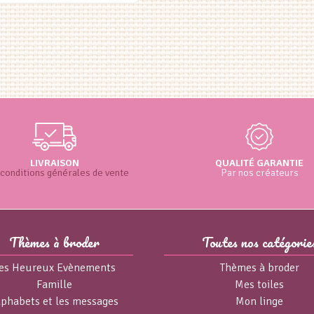
€12.00.
€8.00.
LIVRAISON
QUALITÉ GARANTIE
conditions générales de vente
Par nos créateurs
Thèmes à broder
Toutes nos catégorie
es Heureux Evènements
Thèmes à broder
Famille
Mes toiles
lphabets et les messages
Mon linge