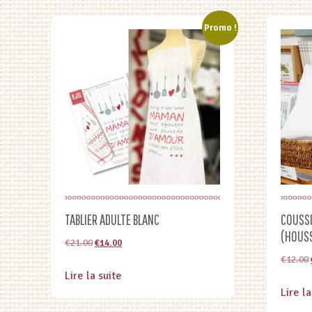
Promo !
TABLIER ADULTE BLANC
COUSSI
(HOUS
Le
Le
€
21.00
€
14.00
prix
prix
€
12.00
Lire la suite
initial
actuel
Lire la
était :
est :
€21.00.
€14.00.