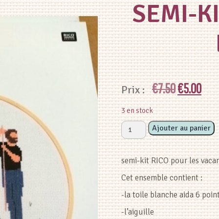
SEMI-K
Le
Le
€
7.50
€
5.00
prix
prix
3 en stock
initial
actu
quantité
Ajouter au panier
de
était :
est :
semi-
semi-kit RICO pour les vacan
kit
€7.50.
€5.0
RICO
Cet ensemble contient :
garçon
-la toile blanche aida 6 poi
et
fille
-l’aiguille