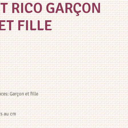
IT RICO GARÇON
ET FILLE
el
ces: Garçon et fille
0.
nts au cm