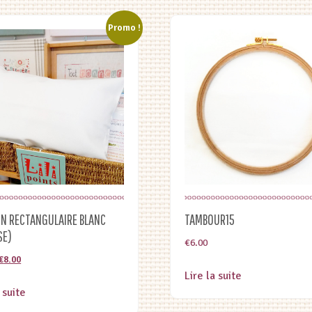
Promo !
N RECTANGULAIRE BLANC
TAMBOUR15
SE)
€
6.00
Le
Le
€
8.00
Lire la suite
prix
prix
 suite
initial
actuel
était :
est :