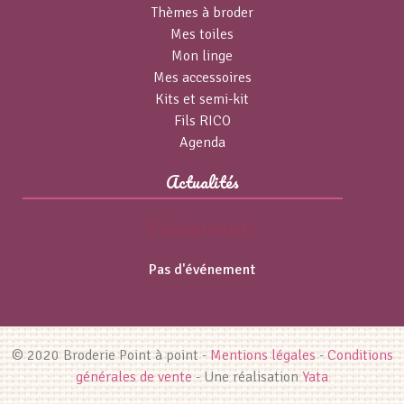
Thèmes à broder
Mes toiles
Mon linge
Mes accessoires
Kits et semi-kit
Fils RICO
Agenda
Actualités
Événements
Pas d'événement
© 2020 Broderie Point à point -
Mentions légales
-
Conditions
générales de vente
- Une réalisation
Yata