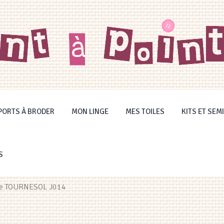
PORTS À BRODER
MON LINGE
MES TOILES
KITS ET SEMI
S
 le TOURNESOL J014