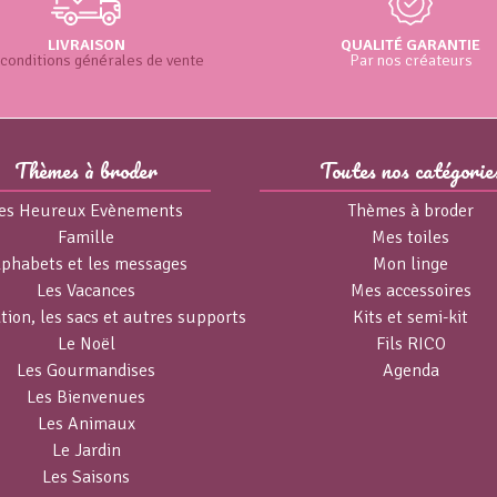
LIVRAISON
QUALITÉ GARANTIE
conditions générales de vente
Par nos créateurs
Thèmes à broder
Toutes nos catégorie
es Heureux Evènements
Thèmes à broder
Famille
Mes toiles
lphabets et les messages
Mon linge
Les Vacances
Mes accessoires
tion, les sacs et autres supports
Kits et semi-kit
Le Noël
Fils RICO
Les Gourmandises
Agenda
Les Bienvenues
Les Animaux
Le Jardin
Les Saisons