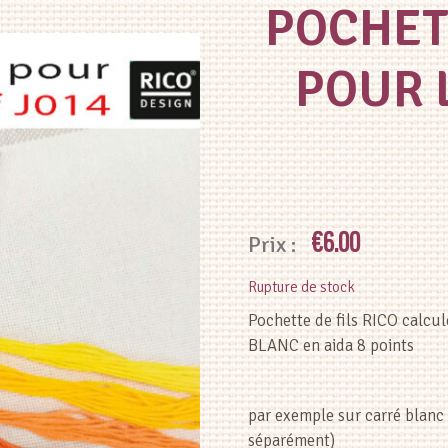
POCHETT
POUR 
€
6.00
Rupture de stock
Pochette de fils RICO calc
BLANC en aida 8 points
par exemple sur carré blan
séparément)