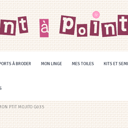
PORTS À BRODER
MON LINGE
MES TOILES
KITS ET SEMI
S
 MON PTIT MOJITO G035