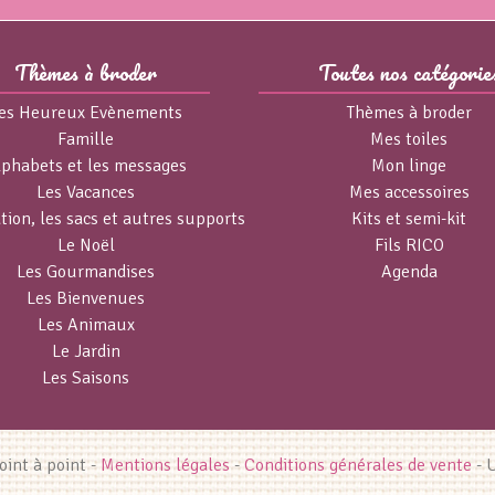
Thèmes à broder
Toutes nos catégorie
es Heureux Evènements
Thèmes à broder
Famille
Mes toiles
lphabets et les messages
Mon linge
Les Vacances
Mes accessoires
tion, les sacs et autres supports
Kits et semi-kit
Le Noël
Fils RICO
Les Gourmandises
Agenda
Les Bienvenues
Les Animaux
Le Jardin
Les Saisons
int à point -
Mentions légales
-
Conditions générales de vente
- 