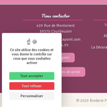
Nous contacter
L
420 Rue de Montorient
39570 Courbouzon
A
isa@broderie-pointapoint.com
06.84.75.04.35
La Décora
Ce site utilise des cookies et
vous donne le contrôle sur
Mentions légales
ceux que vous souhaitez
activer
Conditions générales de vente
Tout accepter
Tout refuser
Personnaliser
© 2020 Broderie Po