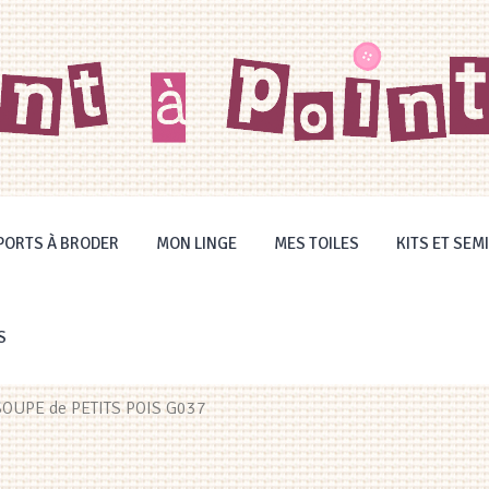
PORTS À BRODER
MON LINGE
MES TOILES
KITS ET SEMI
S
 SOUPE de PETITS POIS G037