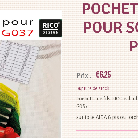
POCHETT
POUR S
P
€
6.25
Rupture de stock
Pochette de fils RICO calc
G037
sur toile AIDA 8 pts ou to