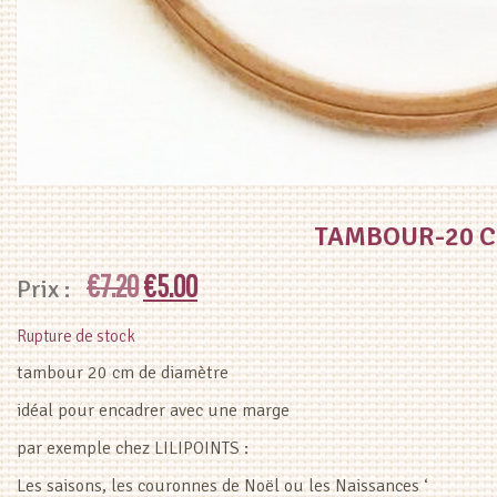
TAMBOUR-20 
Le
Le
€
7.20
€
5.00
prix
prix
Rupture de stock
initial
actuel
tambour 20 cm de diamètre
idéal pour encadrer avec une marge
était :
est :
par exemple chez LILIPOINTS :
€7.20.
€5.00.
Les saisons, les couronnes de Noël ou les Naissances ‘