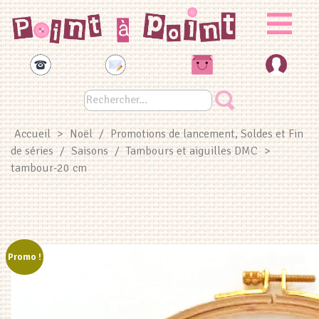
Panneau de gestion des cookies
Accueil
>
Noël
/
Promotions de lancement, Soldes et Fin
de séries
/
Saisons
/
Tambours et aiguilles DMC
>
tambour-20 cm
Promo !