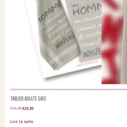
TABLIER ADULTE GRIS
Le
Le
€
21.00
€
16.80
prix
prix
Lire la suite
initial
actuel