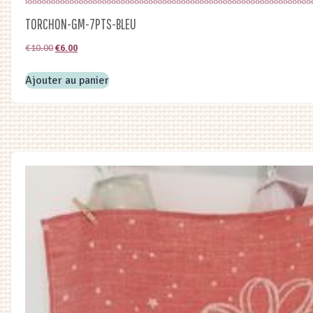
TORCHON-GM-7PTS-BLEU
Le
Le
€
10.00
€
6.00
prix
prix
Ajouter au panier
initial
actuel
était :
est :
€10.00.
€6.00.