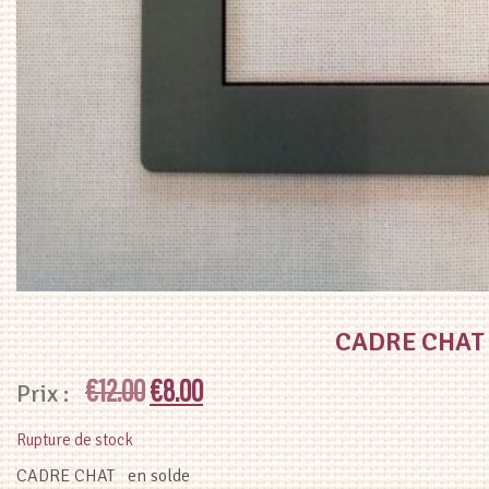
CADRE CHAT
Le
Le
€
12.00
€
8.00
prix
prix
Rupture de stock
initial
actuel
CADRE CHAT en solde