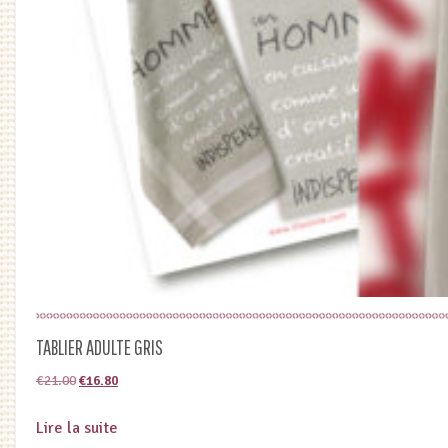
TABLIER ADULTE GRIS
Le
Le
€
21.00
€
16.80
prix
prix
Lire la suite
initial
actuel