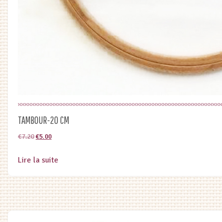
TAMBOUR-20 CM
Le
Le
€
7.20
€
5.00
prix
prix
Lire la suite
initial
actuel
était :
est :
€7.20.
€5.00.