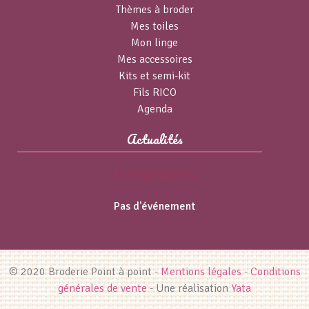
Thèmes à broder
Mes toiles
Mon linge
Mes accessoires
Kits et semi-kit
Fils RICO
Agenda
Actualités
Événements
Pas d'événement
© 2020 Broderie Point à point -
Mentions légales
-
Conditions
générales de vente
- Une réalisation
Yata