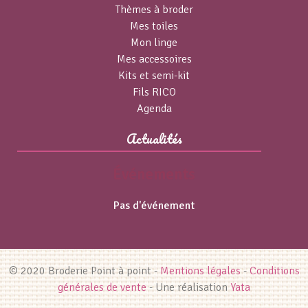
Thèmes à broder
Mes toiles
Mon linge
Mes accessoires
Kits et semi-kit
Fils RICO
Agenda
Actualités
Événements
Pas d'événement
© 2020 Broderie Point à point -
Mentions légales
-
Conditions
générales de vente
- Une réalisation
Yata