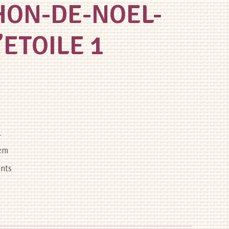
HON-DE-NOEL-
’ETOILE 1
L
 cm
ints