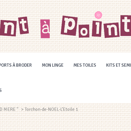
PORTS À BRODER
MON LINGE
MES TOILES
KITS ET SEMI
S
D MERE ''
> Torchon-de-NOEL-L’Etoile 1