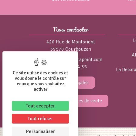
Nous contacter
L
420 Rue de Montorient
39570 Courbouzon
A
isa@broderie-pointapoint.com
06.84.75.04.35
La Décora
Ce site utilise des cookies et
vous donne le contrôle sur
Mentions légales
ceux que vous souhaitez
activer
Conditions générales de vente
Tout accepter
Tout refuser
Personnaliser