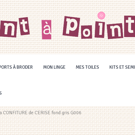
PORTS À BRODER
MON LINGE
MES TOILES
KITS ET SEMI
S
 la CONFITURE de CERISE fond gris G006