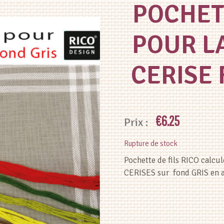
POCHETT
POUR L
CERISE 
€
6.25
Rupture de stock
Pochette de fils RICO calc
CERISES sur fond GRIS en a