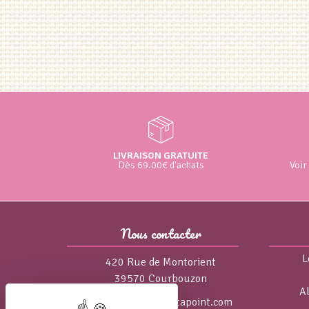
LIVRAISON GRATUITE
Dès 69.00€ d'achats
Voir
Nous contacter
L
420 Rue de Montorient
39570 Courbouzon
A
isa@broderie-pointapoint.com